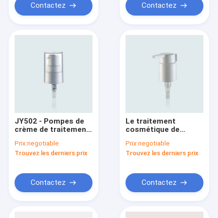
Contactez
Contactez
JY502 - Pompes de
Le traitement
crème de traitement
cosmétique de
cosmétique
pompe crème en
Prix:
negotiable
Prix:
negotiable
personnalisées en
plastique pompe le
Trouvez les derniers prix
Trouvez les derniers prix
plastique 07B 20/410
métal noir JY505-04D
de 24mm
Contactez
Contactez