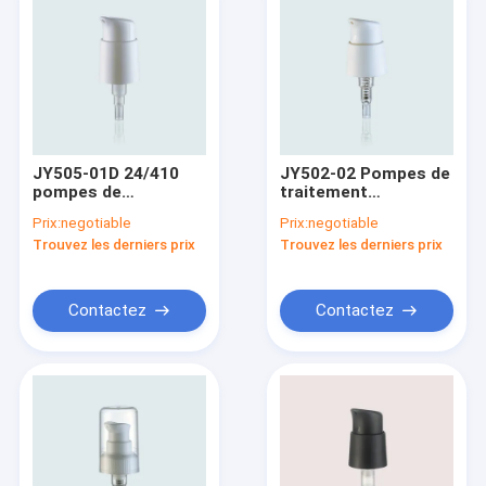
JY505-01D 24/410
JY502-02 Pompes de
pompes de
traitement
traitement
cosmétique anti-
Prix:
negotiable
Prix:
negotiable
cosmétiques
horaire ouvertes
Trouvez les derniers prix
Trouvez les derniers prix
blanches en
18/400
plastique PP
Contactez
Contactez
Maison
Produits
Au sujet de nous