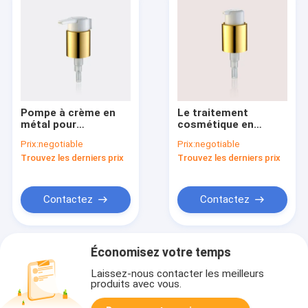
Pompe à crème en
Le traitement
métal pour
cosmétique en
traitement
aluminium de JY505-
Prix:
negotiable
Prix:
negotiable
cosmétique JY505-
02E 24/410 pompe
Trouvez les derniers prix
Trouvez les derniers prix
04E 24/410 avec clip
0.45cc pour la crème
Contactez
Contactez
Économisez votre temps
Laissez-nous contacter les meilleurs
produits avec vous.