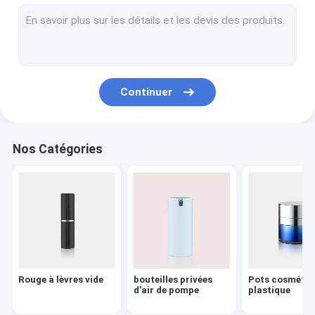
Pompe de distributeur de lotion
Pulvérisateur en plastique de déclencheur
Pompe à huile
Continuer
Poudre compacte
Capsules en aluminium
Nos Catégories
pulvérisateur fin de brume
Pompes cosmétiques de traitement
Bouteilles de cosmétique d'ANIMAL FAMILIER
Pompe écumante de savon
Rouge à lèvres vide
bouteilles privées
Pots cosmétiq
Pompe de solvant de vernis à ongles
d'air de pompe
plastique