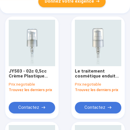
Donnez votre exigence
JY503 - 02c 0,5cc
Le traitement
Crème Plastique
cosmétique enduit
Pompes de
UV adapté aux
Prix:
negotiable
Prix:
negotiable
traitement
besoins du client par
Trouvez les derniers prix
Trouvez les derniers prix
cosmétique 24/410
JY503-01B pompe
24/410 pour la crème
de visage
Contactez
Contactez