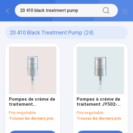
20 410 Black Treatment Pump
(24)
Pompes de crème de
Pompes à crème de
traitement
traitement JY502-
cosmétique de
07A PP Full Cap
Prix:
negotiable
Prix:
negotiable
fermeture de coquille
20/410
Trouvez les derniers prix
Trouvez les derniers prix
en métal JY502-06
20/410