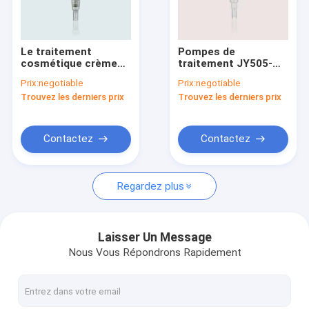
Visite d'usine
Contrôle de qualité
Le traitement
Pompes de
cosmétique crème
traitement JY505-
Contactez-nous
de JY503-02A pompe
01A en gros pour
Prix:
negotiable
Prix:
negotiable
la pompe en
bouteilles de lotion
Trouvez les derniers prix
Trouvez les derniers prix
plastique 24/400
22/400
Demandez une citation
nervurée
Company News
Contactez
Contactez
Regardez plus
Rouge à lèvres vide
bouteilles privées d'air de pompe
Laisser Un Message
Nous Vous Répondrons Rapidement
Pots cosmétiques en plastique
pulvérisateur à pompe à parfum