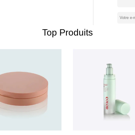
mier rang des tendances internationales et
. Après 24 ans de développement, Goldrain
0% de nos produits sont exportés vers
nd service personnel, le savoir-faire
tre le client de supplierof, mais d'être
Top Produits
ation de processus, chaque processus est
ec plus de 300 ensembles de machine de
es livre que nous pouvons fournir au
ystème de gestion et la procédure complets
de contrôle de qualité. Chaque produit est sous le contrôle de QA.