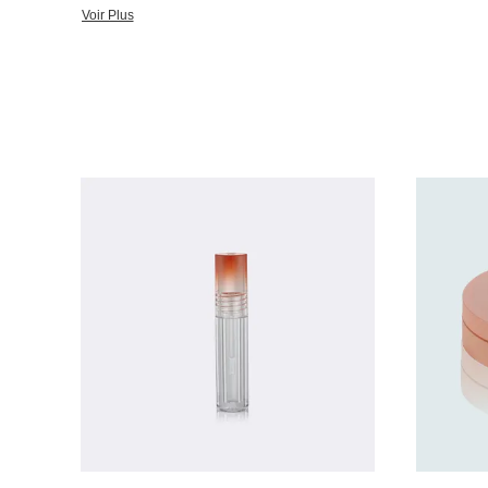
Goldrain n'a jamais cessé son empreinte de pas pour être au pre
Voir Plus
offre un service « sur un seul point de vente » au monde entier
a établi un réseau stable de ventes autour du monde. Plus de 9
partout dans le monde avec une réputation pour la qualité, le gra
technique et l'évaluation rentable. Notre but est non seulement d'ê
votre concepteur de paquet. Afin de garder la qualité cohérente et excellente, Goldrain a son propre fort et
l'équipe de RD d'expérience, début de l'outil faisant à l'amélior
systématiquement suivie de l'ingénieur et des techniciens. Av
machine d'injection et d'ensemble de 200 ensembles, nous somm
client la sortie quotidienne des PCs 2.5million. Goldrain a le s