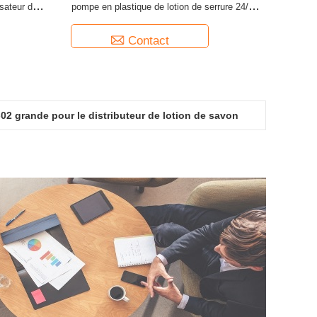
isateur de
pompe en plastique de lotion de serrure 24/410
28/410 fermeture
Contact
2 grande pour le distributeur de lotion de savon
 shampooing et l'hygiène des cheveux