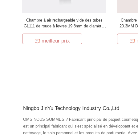
Chambre à air rechargeable vide des tubes
Chambre à
GL111 de rouge à lèvres 19.8mm de diamètre
20.3MM Di
en aluminium de 100%
80MM d
meilleur prix
Ningbo JinYu Technology Industry Co.,Ltd
OMS NOUS SOMMES ? Fabricant principal de paquet cosmétique en Chine. Financé en 1995, Goldrain
est un principal fabricant qui s'est spécialisé en développant et
nettoyage, le soin personnel et les produits de parfumerie. Avec 