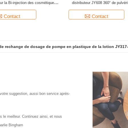
r la Bi-injection des cosmétiques
distributeur JY608 360° de pulvér
GR721C
brume
Contact
Contact
e rechange de dosage de pompe en plastique de la lotion JY317-0
 savon liquide en plastique à verrouillage en plastique pour le
 votre suggestion, aussi bon service après-
s le meilleur. Continuez ainsi, et nous
harlie Bingham