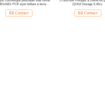
ylo cosmétique pressable vide forme
JY505-05A Pompes à crème en pl
BS/ABS PCR stylo brillant à lèvres
22/410 Dosage 0,45cc
vide
Contact
Contact