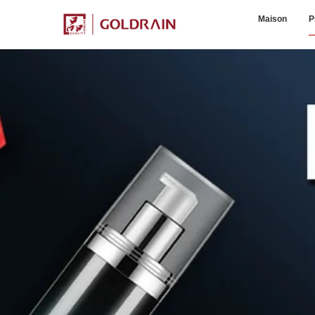
Maison
P