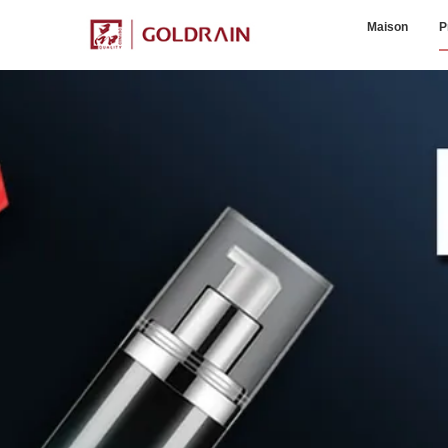
Maison
P