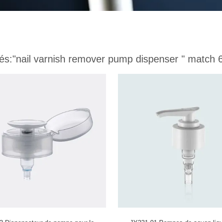
és:
"nail varnish remover pump dispenser "
match 6