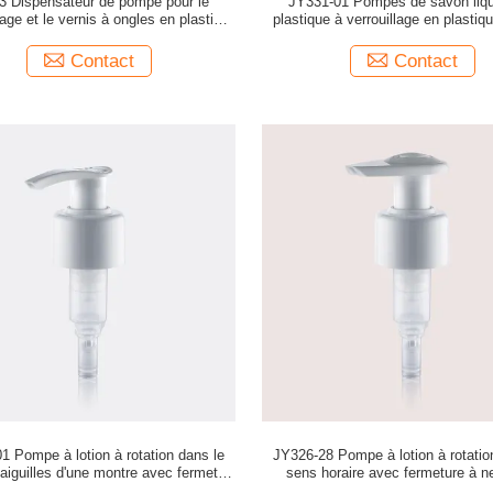
3 Dispensateur de pompe pour le
JY331-01 Pompes de savon liqu
age et le vernis à ongles en plastique
plastique à verrouillage en plastiq
PP 0,50 ± 0,05 ml/T Dosage
shampooing et l'hygiène des c
Contact
Contact
1 Pompe à lotion à rotation dans le
JY326-28 Pompe à lotion à rotatio
aiguilles d'une montre avec fermeture
sens horaire avec fermeture à n
à nervures