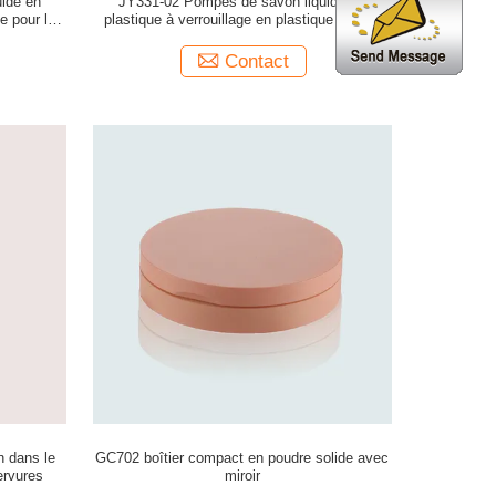
ide en
JY331-02 Pompes de savon liquide en
ue pour le
plastique à verrouillage en plastique pour le
heveux
shampooing et l'hygiène des cheveux
Contact
n dans le
GC702 boîtier compact en poudre solide avec
ervures
miroir