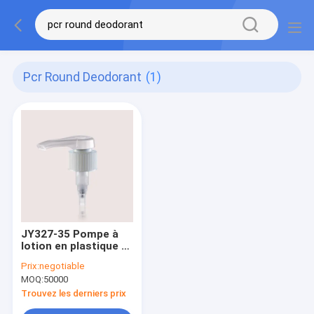
Pcr Round Deodorant
(1)
JY327-35 Pompe à
lotion en plastique /
distributeur de
Prix:
negotiable
liquide pour bouteille
MOQ:
50000
de shampooing
Trouvez les derniers prix