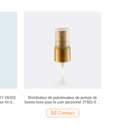
07J 24/415
Distributeur de pulvérisateur de pompe de
ur fin de
brume lisse pour le soin personnel JY601-03H
18/415
Contact