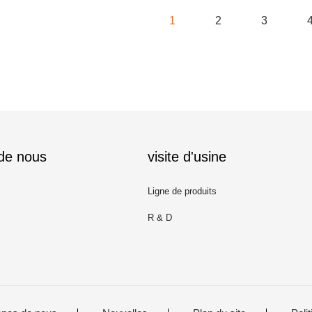
1
2
3
 de nous
visite d'usine
Ligne de produits
R & D