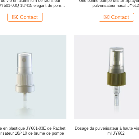
 de vie en aluminium de Monsieur
Une bonne pompe Mister Sprayer 
JY601-03Q 18/415 élégant de pompe
pulvérisateur nasal JY61
de conception longue
Contact
Contact
e en plastique JY601-03E de Rachet
Dosage du pulvérisateur à haute vis
érisateur 18/410 de brume de pompe
ml JY602