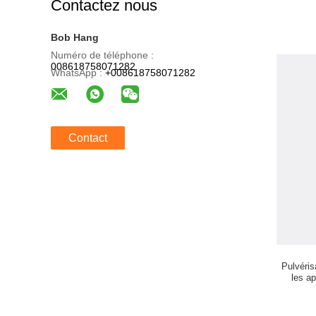
Contactez nous
Bob Hang
Numéro de téléphone :
008618758071282
WhatsApp :
+008618758071282
Contact
Pulvéris
les a