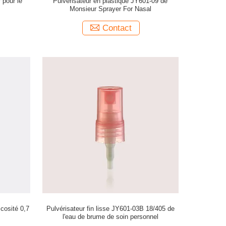
pour le
Pulvérisateur en plastique JY601-09 de
2
Monsieur Sprayer For Nasal
Contact
cosité 0,7
Pulvérisateur fin lisse JY601-03B 18/405 de
l'eau de brume de soin personnel