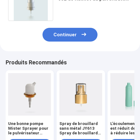
18/410 de brume de pompe
Continuer
Produits Recommandés
Une bonne pompe
Spray de brouillard
L'écoulement d
Mister Sprayer pour
sans métal JY613
est réduit de 
le pulvérisateur
Spray de brouillard
à réduire les
nasal JY612
fin de printemps
émissions de g