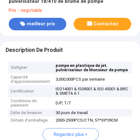
pulvérisateur 18/410 de brume de pompe
Prix：negotiable
meilleur prix
Contactez
Description De Produit
,
pompe en plastique de jet
Surligner
pulvérisateur de Monsieur de pompe
Capacité
3,000,000PCS par semaine
d'approvisionnement
ISO14001 & IS09001 & ISO 45001 & BRC
Certification
& SMETA 6.1
Conditions de
D/P, T/T
paiement
Délai de livraison
30 jours de travail
Détails d'emballage
2000-2500PCS/CTN, 57*33*39CM
Regardez plus