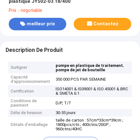
plastique JY502-03 18/400
Prix：negotiable
meilleur prix
Contactez
Description De Produit
,
pompe en plastique de traitement
Surligner
pompe de jet de bouteille
Capacité
350 000 PCS PAR SEMAINE
d'approvisionnement
ISO14001 & IS09001 & ISO 45001 & BRC
Certification
& SMETA 6.1
Conditions de
D/P, T/T
paiement
Délai de livraison
30-35 jours
taille de carton : 57cm*33cm*39cm ;
Détails d'emballage
1800pcs/ctn ; 400ctns/20GP ;
960ctns/40HC