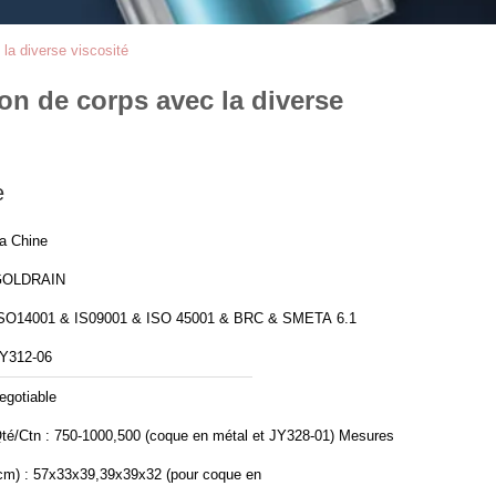
 la diverse viscosité
ion de corps avec la diverse
e
a Chine
GOLDRAIN
SO14001 & IS09001 & ISO 45001 & BRC & SMETA 6.1
Y312-06
egotiable
té/Ctn : 750-1000,500 (coque en métal et JY328-01) Mesures
cm) : 57x33x39,39x39x32 (pour coque en