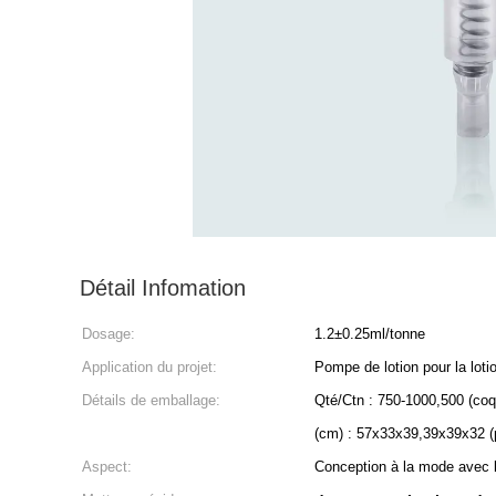
Détail Infomation
Dosage:
1.2±0.25ml/tonne
Application du projet:
Pompe de lotion pour la loti
Détails de emballage:
Qté/Ctn : 750-1000,500 (co
(cm) : 57x33x39,39x39x32 (
Aspect:
Conception à la mode avec l