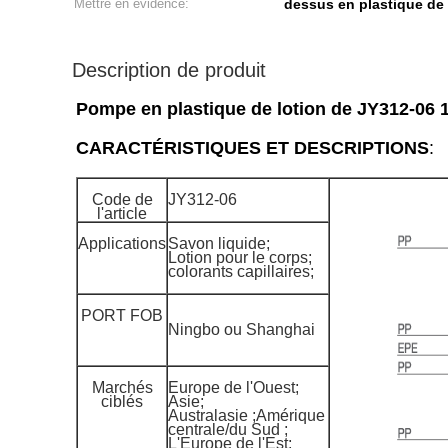
Mettre en évidence:
dessus en plastique de
Description de produit
Pompe en plastique de lotion de JY312-06 1.
CARACTÉRISTIQUES ET DESCRIPTIONS
:
Code de
JY312-06
l'article
Applications
Savon liquide;
Lotion pour le corps;
colorants capillaires;
PORT FOB
Ningbo ou Shanghai
Marchés
Europe de l'Ouest;
ciblés
Asie;
Australasie ;Amérique
centrale/du Sud ;
L'Europe de l'Est;