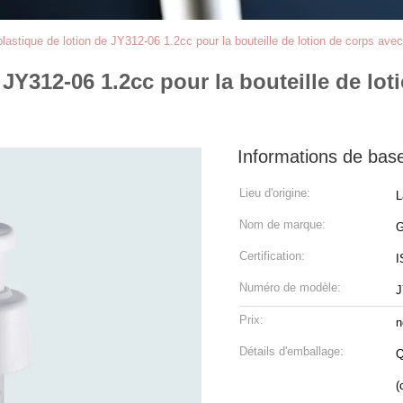
astique de lotion de JY312-06 1.2cc pour la bouteille de lotion de corps avec
JY312-06 1.2cc pour la bouteille de lot
Informations de bas
Lieu d'origine:
L
Nom de marque:
Certification:
I
Numéro de modèle:
J
Prix:
n
Détails d'emballage:
Q
(