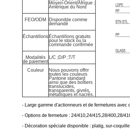
Moyen-Orient/Afrique ;
Amérique du Nord
FEO/ODM
Disponible comme
demandé
Échantillons
Échantillons gratuits
pour le stock ou la
commande confirmée
Modalités
L/C ;D/P ;T/T
de paiement
Couleur
Nous pouvons offrir
toutes les couleurs
Pantone standard
ainsi que des boîtiers
translucides,
transparents, givrés,
métalliques et nacrés.
- Large gamme d'actionneurs et de fermetures avec di
- Options de fermeture : 24/410,24/415,28/400,28/41
- Décoration spéciale disponible : platig, sur-coquille