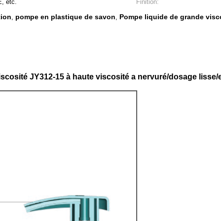
, etc.
Finition:
tion
pompe en plastique de savon
Pompe liquide de grande visco
,
,
viscosité JY312-15 à haute viscosité a nervuré/dosage lisse