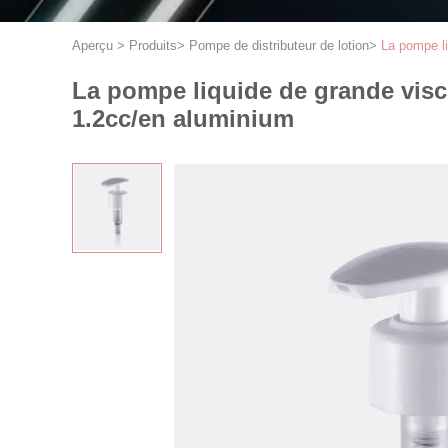
Aperçu
>
Produits
>
Pompe de distributeur de lotion
>
La pompe li
La pompe liquide de grande visco
1.2cc/en aluminium