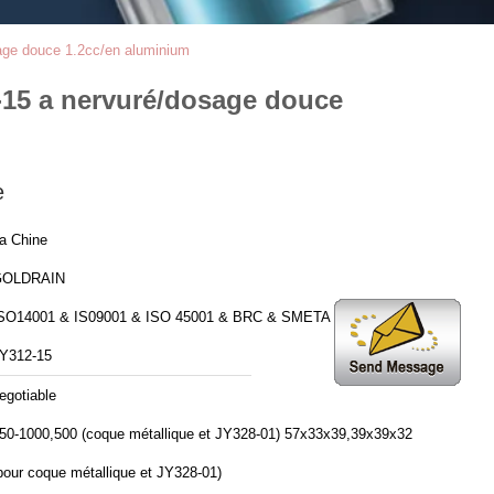
osage douce 1.2cc/en aluminium
2-15 a nervuré/dosage douce
e
a Chine
GOLDRAIN
SO14001 & IS09001 & ISO 45001 & BRC & SMETA 6.1
Y312-15
egotiable
50-1000,500 (coque métallique et JY328-01) 57x33x39,39x39x32
pour coque métallique et JY328-01)