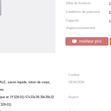
Délai de livraison:
2
Conditions de paiement:
D
Capacité
1
d'approvisionnement:
meilleur prix
Couleur:
, savon liquide, lotion de corps,
OEM/ODM:
res
ique et JY328-01) 57x33x39,39x39x32
Aspect:
Y328-01)