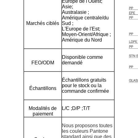
Europe de l'Ouest;
Asie;
Australasie ;
Amérique centrale/du
Marchés ciblés
Sud ;
L'Europe de l'Est;
Moyen-Orient/Afrique ;
Amérique du Nord
Disponible comme
FEO/ODM
demandé
Échantillons gratuits
pour le stock ou la
Échantillons
commande confirmée
Modalités de
L/C ;D/P ;T/T
paiement
Nous proposons toutes
les couleurs Pantone
standard ainsi que des