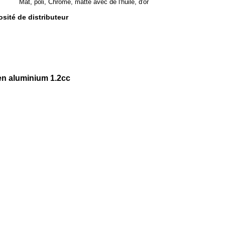
Mat, poli, Chrome, matte avec de l'huile, d'or
sité de distributeur
/en aluminium 1.2cc