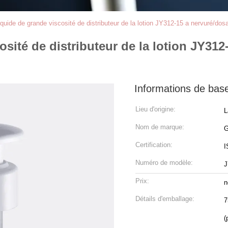
quide de grande viscosité de distributeur de la lotion JY312-15 a nervuré/d
sité de distributeur de la lotion JY31
Informations de bas
Lieu d'origine:
L
Nom de marque:
Certification:
I
Numéro de modèle:
J
Prix:
n
Détails d'emballage:
7
(