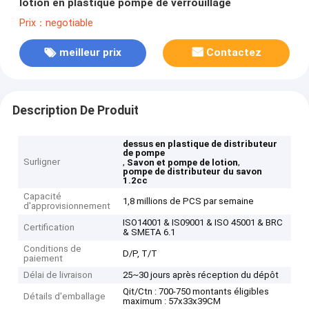
lotion en plastique pompe de verrouillage
Prix：negotiable
meilleur prix
Contactez
Description De Produit
dessus en plastique de distributeur
de pompe
Surligner
,
,
Savon et pompe de lotion
pompe de distributeur du savon
1.2cc
Capacité
1,8 millions de PCS par semaine
d'approvisionnement
ISO14001 & IS09001 & ISO 45001 & BRC
Certification
& SMETA 6.1
Conditions de
D/P, T/T
paiement
Délai de livraison
25~30 jours après réception du dépôt
Qit/Ctn : 700-750 montants éligibles
Détails d'emballage
maximum : 57x33x39CM