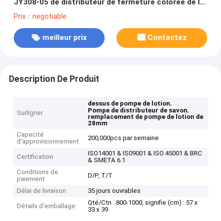
JY308-05 de distributeur de fermeture colorée de la
pompe 24mm 28mm
Prix：negotiable
meilleur prix
Contactez
Description De Produit
,
dessus de pompe de lotion
,
Pompe de distributeur de savon
Surligner
remplacement de pompe de lotion de
28mm
Capacité
200,000pcs par semaine
d'approvisionnement
ISO14001 & IS09001 & ISO 45001 & BRC
Certification
& SMETA 6.1
Conditions de
D/P, T/T
paiement
Délai de livraison
35 jours ouvrables
Qté/Ctn : 800-1000, signifie (cm) : 57 x
Détails d'emballage
33 x 39