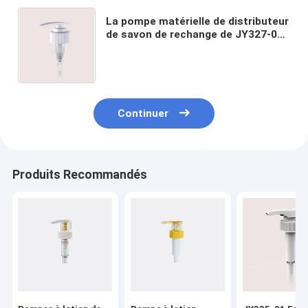
La pompe matérielle de distributeur
de savon de rechange de JY327-07
pp complète l'électrodéposition UV
douce à nervures 1.9cc
Continuer
Produits Recommandés