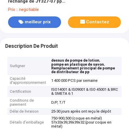
rechange de JY327-07 pp
complète l'électrodéposition UV douce à nervures
Prix：negotiable
1.9cc
meilleur prix
Contactez
Description De Produit
,
dessus de pompe de lotion
,
pompe en plastique de savon
Surligner
Remplacement principal de pompe
de distributeur de pp
Capacité
1 400 000 PCS par semaine
d'approvisionnement
ISO14001 & IS09001 & ISO 45001 & BRC
Certification
& SMETA 6.1
Conditions de
D/P, T/T
paiement
Délai de livraison
25-30 jours après ont reçu le dépôt
750-900,500 (coque en métal)
Détails d'emballage
57x33x39,39x39x32 (pour coque en
métal)