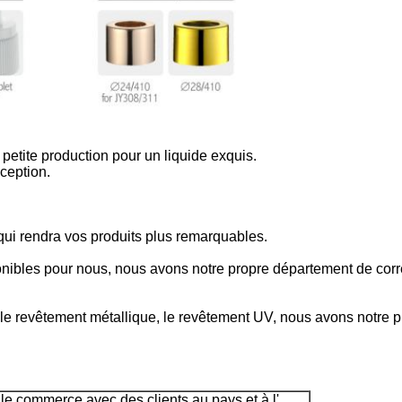
petite production pour un liquide exquis.
nception.
qui rendra vos produits plus remarquables.
onibles pour nous, nous avons notre propre département de co
e revêtement métallique, le revêtement UV, nous avons notre pr
e commerce avec des clients au pays et à l'