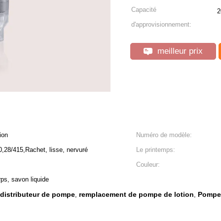
Capacité
2
d'approvisionnement:
meilleur prix
ion
Numéro de modèle:
,28/415,Rachet, lisse, nervuré
Le printemps:
Couleur:
rps, savon liquide
 distributeur de pompe
remplacement de pompe de lotion
Pompe 
,
,