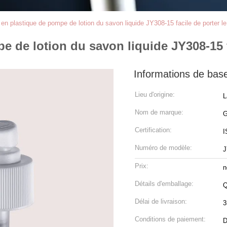
 en plastique de pompe de lotion du savon liquide JY308-15 facile de porter l
e de lotion du savon liquide JY308-15 f
Informations de bas
Lieu d'origine:
L
Nom de marque:
Certification:
I
Numéro de modèle:
J
Prix:
n
Détails d'emballage:
Q
Délai de livraison:
3
Conditions de paiement:
D