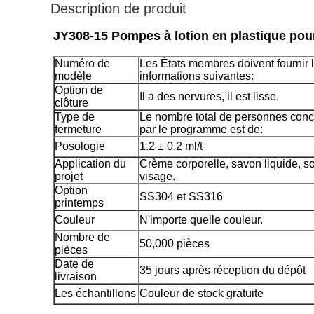
Description de produit
JY308-15 Pompes à lotion en plastique pour 
Numéro de
Les États membres doivent fournir 
modèle
informations suivantes:
Option de
Il a des nervures, il est lisse.
clôture
Type de
Le nombre total de personnes con
fermeture
par le programme est de:
Posologie
1.2 ± 0,2 ml/t
Application du
Crème corporelle, savon liquide, s
projet
visage.
Option
SS304 et SS316
printemps
Couleur
N'importe quelle couleur.
Nombre de
50,000 pièces
pièces
Date de
35 jours après réception du dépôt
livraison
Les échantillons
Couleur de stock gratuite