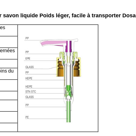
savon liquide Poids léger, facile à transporter Dosa
les
cernées
oins du