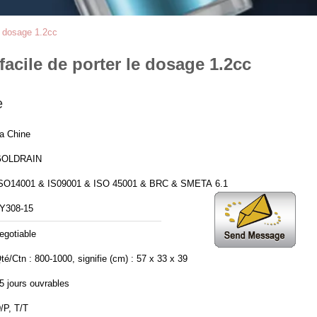
e dosage 1.2cc
acile de porter le dosage 1.2cc
e
a Chine
GOLDRAIN
SO14001 & IS09001 & ISO 45001 & BRC & SMETA 6.1
Y308-15
egotiable
té/Ctn : 800-1000, signifie (cm) : 57 x 33 x 39
5 jours ouvrables
/P, T/T