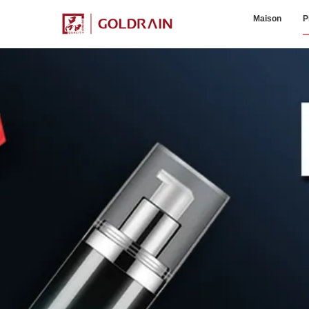
Maison
P