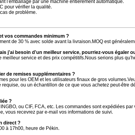
vant l'emballage par une machine entièrement automatique.
 pour vérifier la qualité.
n cas de problème.
t et vos commandes minimum ?
ment de 30 % avec solde avant la livraison.MOQ est généralem
is j'ai besoin d'un meilleur service, pourriez-vous
égaler ou
meilleur service et des prix compétitifs.Nous serions plus qu'h
icier de remises supplémentaires ?
mes pour les OEM et les utilisateurs finaux de gros volumes.Ve
ité requise, ou un échantillon de ce que vous achetez peut-être
iée ?
NINGBO, ou CIF, FCA, etc. Les commandes sont expédiées par v
vous recevrez par e-mail vos informations de suivi.
 direct ?
00 à 17h00, heure de Pékin.