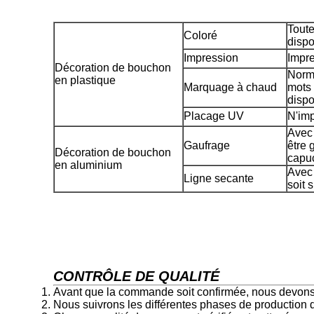
Toute
Coloré
dispo
Impression
Impre
Décoration de bouchon
Norma
en plastique
Marquage à chaud
mots 
dispo
Placage UV
N'imp
Avec 
Gaufrage
être 
Décoration de bouchon
capu
en aluminium
Avec 
Ligne secante
soit 
CONTRÔLE DE QUALITÉ
Avant que la commande soit confirmée, nous devons vé
Nous suivrons les différentes phases de production du