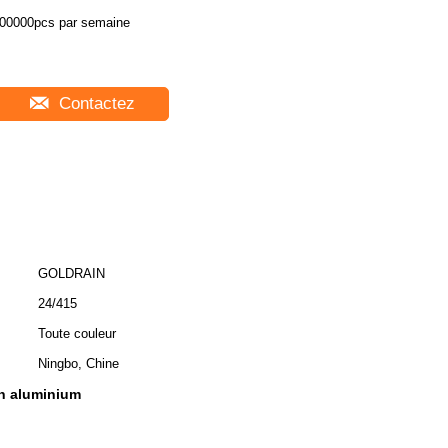
00000pcs par semaine
Contactez
GOLDRAIN
24/415
Toute couleur
Ningbo, Chine
n aluminium