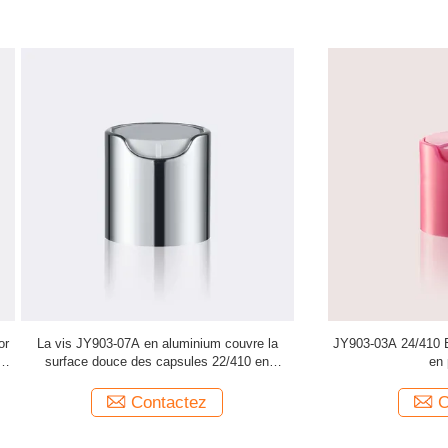
24/410 Bouchons de bouteille Vis
JY902-05 28/415 Swing Top Bott
en plastique
Fermeture standard Design él
Contactez
Contactez