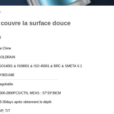
e
 couvre la surface douce
e
a Chine
GOLDRAIN
SO14001 & IS09001 & ISO 45001 & BRC & SMETA 6.1
Y903-04B
egotiable
000-2800PCS/CTN, MEAS : 57*33*39CM
5-30days après obtiennent le dépôt
/P, T/T