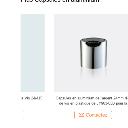
 24mm d'or
La vis JY903-07A en aluminium couvre la
JY903-03A 
B pour la
surface douce des capsules 22/410 en
aluminium pp
Contactez