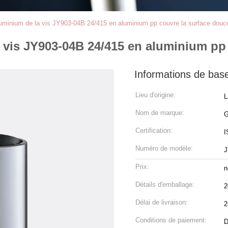
uminium de la vis JY903-04B 24/415 en aluminium pp couvre la surface douc
 vis JY903-04B 24/415 en aluminium pp
Informations de bas
Lieu d'origine:
L
Nom de marque:
Certification:
I
Numéro de modèle:
J
Prix:
n
Détails d'emballage:
2
Délai de livraison:
2
Conditions de paiement:
D