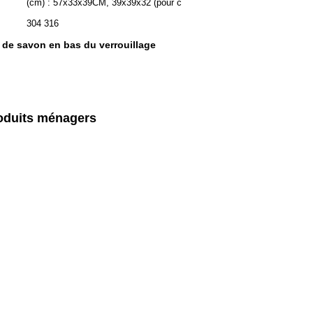
(cm) : 57x33x39CM, 39x39x32 (pour c
304 316
 de savon en bas du verrouillage
roduits ménagers