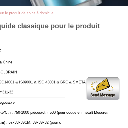
ur le produit de soins à domicile
quide classique pour le produit
e
a Chine
GOLDRAIN
SO14001 & IS09001 & ISO 45001 & BRC & SMETA 6.1
Y311-32
egotiable
té/Ctn : 750-1000 pièces/ctn, 500 (pour coque en métal) Mesures
cm) : 57x33x39CM, 39x39x32 (pour c