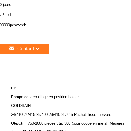
0 jours
/P, T/T
00000pcs/week
Contactez
PP
Pompe de verouillage en position basse
GOLDRAIN
24/410,24/415,28/400,28/410,28/415,Rachet, lisse, nervuré
Qté/Ctn : 750-1000 pièces/ctn, 500 (pour coque en métal) Mesures