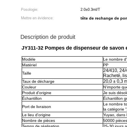
Posologie:
2.0±0.3ml/T
Mettre en évidence:
tête de rechange de p
Description de produit
JY311-32 Pompes de dispenseur de savon en
Modèle
Le nombre d'
Matériel
PP
24/410, 24/
Taille
Racheté, lis
20,0 ± 0,3 m
Taux de décharge
Couleur
N'importe que
Produit d'origine
Je suis désol
Échantillon
Échantillon gr
Le nombre to
Port de livraison
la catégorie 
Le lieu d'origine
Yuyao, dans 
Nombre de pièces
50000 pièce
Temps de réalisation
25-30 jours a