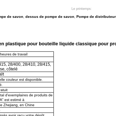
Le printemps:
ompe de savon
dessus de pompe de savon
Pompe de distributeur
,
,
 plastique pour bouteille liquide classique pour p
heures de travail
415, 28/400, 28/410, 28/415,
se, côtelé
l/t
lle couleur est disponible.
é.
atuit
tal d'exemplaires de produits de
"A" est estimé à
le Zhejiang, en Chine
s
près avoir reçu votre dépôt