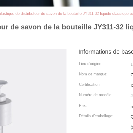
astique de distributeur de savon de la bouteille JY311-32 liquide classique po
ur de savon de la bouteille JY311-32 li
Informations de bas
Lieu d'origine:
L
Nom de marque:
Certification:
I
Numéro de modèle:
J
Prix:
n
Détails d'emballage:
Q
(