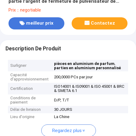
partie l'argent de fermeture de pulvérisateur de
parfum
Prix：negotiable
meilleur prix
Contactez
Description De Produit
,
pièces en aluminium de parfum
Surligner
parties en aluminium personnalisé
Capacité
200,0000 PCs par jour
d'approvisionnement
ISO14001 & IS09001 & ISO 45001 & BRC
Certification
& SMETA 6.1
Conditions de
D/P, T/T
paiement
Délai de livraison
30 JOURS
Lieu d'origine
La Chine
Regardez plus