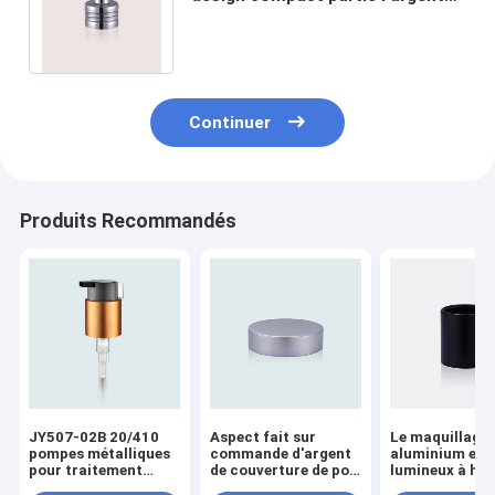
de fermeture de pulvérisateur de
parfum
Continuer
Produits Recommandés
JY507-02B 20/410
Aspect fait sur
Le maquillage 
pompes métalliques
commande d'argent
aluminium ext
pour traitement
de couverture de pot
lumineux à ha
cosmétique avec
d'alumine de pièces
brillance parti