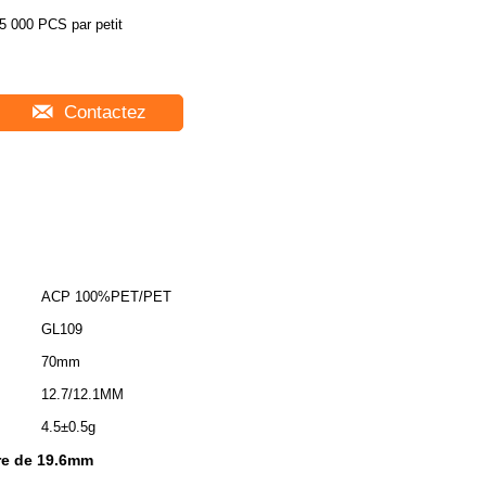
5 000 PCS par petit
Contactez
ACP 100%PET/PET
GL109
70mm
12.7/12.1MM
4.5±0.5g
tre de 19.6mm