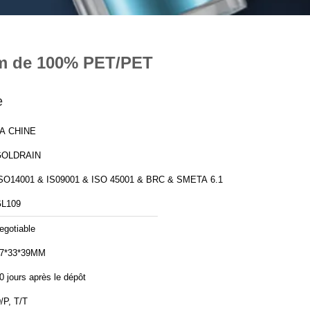
0mm de 100% PET/PET
e
A CHINE
GOLDRAIN
SO14001 & IS09001 & ISO 45001 & BRC & SMETA 6.1
L109
egotiable
7*33*39MM
0 jours après le dépôt
/P, T/T