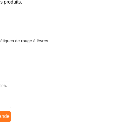
s produits.
tiques de rouge à lèvres
ande