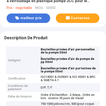
à verrouillage en plastique pompe 2CC pour le
shampooing et l'état des cheveux
Prix：negotiable
MOQ：50000
meilleur prix
Contactez
Description De Produit
Bouteilles privées d'air personnelles
de la pompe 50ml
,
Bouteilles privées d'air de pompe de
Surligner
pp 50ml
,
Bouteilles privées d'air portatives de
la pompe 50ml
ISO14001 & IS09001 & ISO 45001 & BRC
Certification
& SMETA 6.1
Conditions de
D/P, T/T
paiement
Ordre d'échantillon : 2-5days ; Ordre en
Délai de livraison
lots : environ 35 jours de travail
750-1000 pièces/ctn, 500 (pour coque