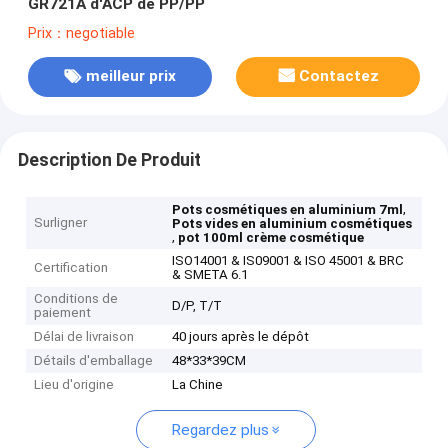
GR721A d'ACP de PP/PP
Prix：negotiable
meilleur prix
Contactez
Description De Produit
,
Pots cosmétiques en aluminium 7ml
Surligner
Pots vides en aluminium cosmétiques
,
pot 100ml crème cosmétique
ISO14001 & IS09001 & ISO 45001 & BRC
Certification
& SMETA 6.1
Conditions de
D/P, T/T
paiement
Délai de livraison
40 jours après le dépôt
Détails d'emballage
48*33*39CM
Lieu d'origine
La Chine
Regardez plus