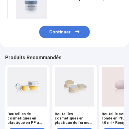
GR721A d'ACP de PP/PP
Continuer
Produits Recommandés
Bouteilles de
Bouteilles
Bouteille cosm
cosmétiques en
cosmétiques en
ronde en PP/P
plastique en PP à
plastique de forme
40 ml - Récipi
fond rond et boîtes
irrégulière de 8 ml et
cosmétique en