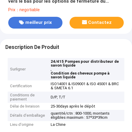
vers le bas pour les options de fermeture du
shampooing et de la coiffure 24/415
Prix：negotiable
meilleur prix
Contactez
Description De Produit
24/415 Pompes pour distributeur de
savon liquide
Surligner
,
Condition des cheveux pompe à
savon liquide
ISO14001 & IS09001 & ISO 45001 & BRC
Certification
& SMETA 6.1
Conditions de
D/P, T/T
paiement
Délai de livraison
25-30days après le dépôt
quantité/ctn : 800-1000, montants
Détails d'emballage
éligibles maximum : 57*33*39cm
Lieu d'origine
La Chine