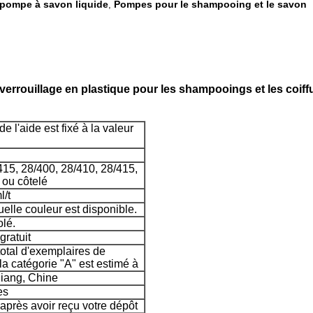
pompe à savon liquide
Pompes pour le shampooing et le savon
,
errouillage en plastique pour les shampooings et les coiff
e l'aide est fixé à la valeur
415, 28/400, 28/410, 28/415,
 ou côtelé
l/t
elle couleur est disponible.
olé.
gratuit
otal d'exemplaires de
la catégorie "A" est estimé à
iang, Chine
es
 après avoir reçu votre dépôt