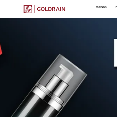
Maison
P