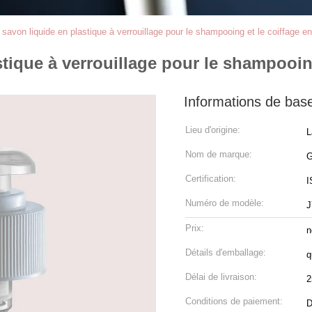
avon liquide en plastique à verrouillage pour le shampooing et le coiffage en 
ique à verrouillage pour le shampooing 
Informations de bas
Lieu d'origine:
L
Nom de marque:
Certification:
I
Numéro de modèle:
J
Prix:
n
Détails d'emballage:
q
Délai de livraison:
2
Conditions de paiement:
D