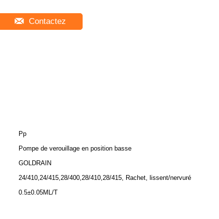
Contactez
Pp
Pompe de verouillage en position basse
GOLDRAIN
24/410,24/415,28/400,28/410,28/415, Rachet, lissent/nervuré
0.5±0.05ML/T