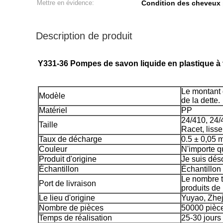
Mettre en évidence:
Condition des cheveux 
Description de produit
Y331-36 Pompes de savon liquide en plastique à v
Le montant d
Modèle
de la dette.
Matériel
PP
24/410, 24/
Taille
Racet, lisse
Taux de décharge
0.5 ± 0,05 m
Couleur
N'importe qu
Produit d'origine
Je suis dés
Échantillon
Échantillon 
Le nombre t
Port de livraison
produits de 
Le lieu d'origine
Yuyao, Zhej
Nombre de pièces
50000 pièc
Temps de réalisation
25-30 jours