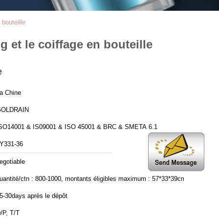
bouteille
et le coiffage en bouteille
e
a Chine
GOLDRAIN
SO14001 & IS09001 & ISO 45001 & BRC & SMETA 6.1
Y331-36
egotiable
uantité/ctn : 800-1000, montants éligibles maximum : 57*33*39cm
5-30days après le dépôt
/P, T/T