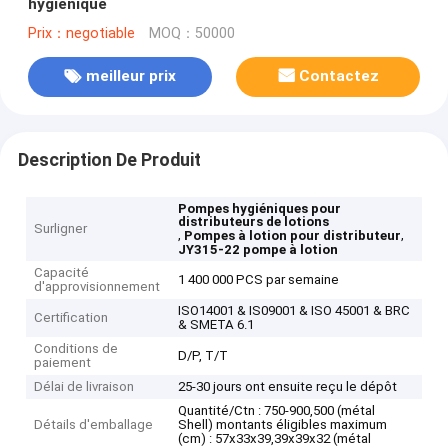
hygiénique
Prix：negotiable
MOQ：50000
meilleur prix
Contactez
Description De Produit
Pompes hygiéniques pour
distributeurs de lotions
Surligner
,
,
Pompes à lotion pour distributeur
JY315-22 pompe à lotion
Capacité
1 400 000 PCS par semaine
d'approvisionnement
ISO14001 & IS09001 & ISO 45001 & BRC
Certification
& SMETA 6.1
Conditions de
D/P, T/T
paiement
Délai de livraison
25-30 jours ont ensuite reçu le dépôt
Quantité/Ctn : 750-900,500 (métal
Détails d'emballage
Shell) montants éligibles maximum
(cm) : 57x33x39,39x39x32 (métal