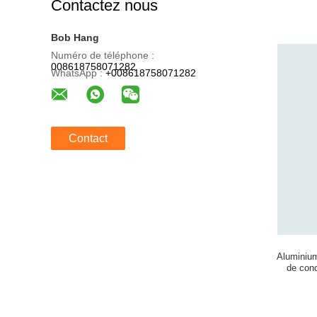
Contactez nous
Bob Hang
Numéro de téléphone :
008618758071282
WhatsApp :
+008618758071282
Contact
Aluminium
de conc