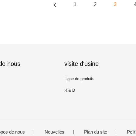
1
2
3
 de nous
visite d'usine
Ligne de produits
R & D
opos de nous
Nouvelles
Plan du site
Polit