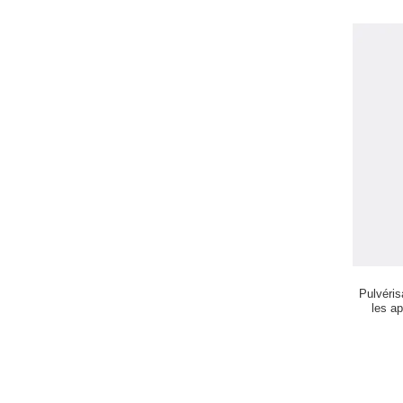
Pulvéris
les a