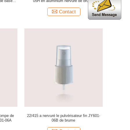
 de base de
05H en aluminium nervuré de brume
Contact
pompe de
22/415 a nervuré le pulvérisateur fin JY601-
601-06A
06B de brume