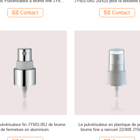
ls Pulvérisateur à brume fine JY601-
JY601-05G 20/410 pour la bouteille
05E 20/415 Lisse
soin personnel
Contact
Contact
ulvérisateur fin JY601-05J de brume
Le pulvérisateur en plastique de 
de fermeture en aluminium
brume fine a nervuré 22/408 JY