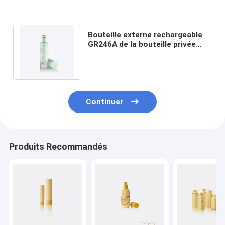
Bouteille externe rechargeable
GR246A de la bouteille privée
d'air PETG de pompe de
20ml/30ml/50ml
Continuer
Produits Recommandés