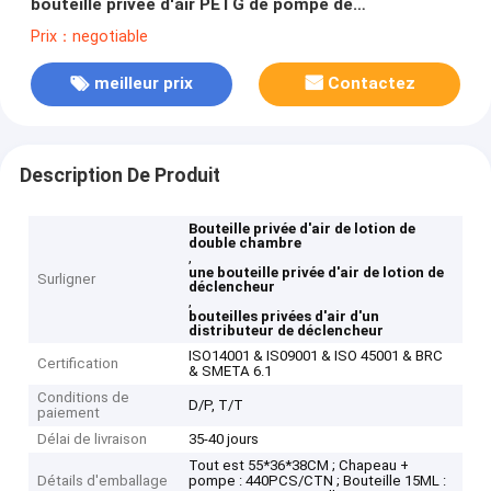
bouteille privée d'air PETG de pompe de
20ml/30ml/50ml
Prix：negotiable
meilleur prix
Contactez
Description De Produit
Bouteille privée d'air de lotion de
double chambre
,
une bouteille privée d'air de lotion de
Surligner
déclencheur
,
bouteilles privées d'air d'un
distributeur de déclencheur
ISO14001 & IS09001 & ISO 45001 & BRC
Certification
& SMETA 6.1
Conditions de
D/P, T/T
paiement
Délai de livraison
35-40 jours
Tout est 55*36*38CM ; Chapeau +
Détails d'emballage
pompe : 440PCS/CTN ; Bouteille 15ML :