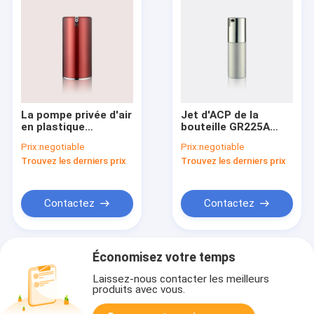
La pompe privée d'air
Jet d'ACP de la
en plastique
bouteille GR225A
cosmétique met les
PP/PP de pompe de
Prix:
negotiable
Prix:
negotiable
conteneurs en
maquillage et rupture
Trouvez les derniers prix
Trouvez les derniers prix
bouteille GR219A
de déclencheur de
écologique 30/50ML
lotion dessus
Contactez
Contactez
Économisez votre temps
Laissez-nous contacter les meilleurs
produits avec vous.