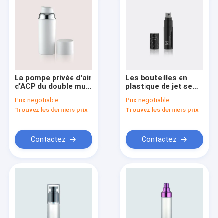
La pompe privée d'air
Les bouteilles en
d'ACP du double mur
plastique de jet se
PP/PP met GR231A
cassent sur l'ACP du
Prix:
negotiable
Prix:
negotiable
en bouteille 50ML
dosage PP/PP de
Trouvez les derniers prix
Trouvez les derniers prix
pour l'emballage de
GR506A 15/30ML
crème de lotion
0.13ml
Contactez
Contactez
Maison
Produits
Au sujet de nous