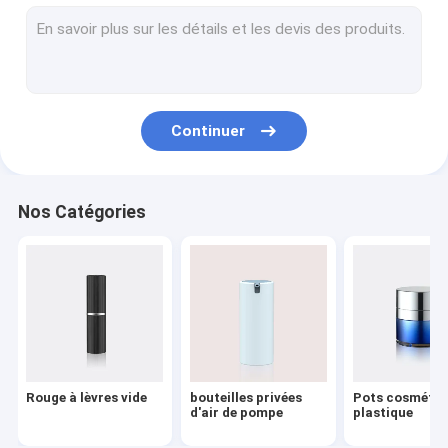
Pompe de distributeur de lotion
Pulvérisateur en plastique de déclencheur
Pompe à huile
Continuer
Poudre compacte
Capsules en aluminium
Nos Catégories
pulvérisateur fin de brume
Pompes cosmétiques de traitement
Bouteilles de cosmétique d'ANIMAL FAMILIER
Pompe écumante de savon
Rouge à lèvres vide
bouteilles privées
Pots cosmétiq
Pompe de solvant de vernis à ongles
d'air de pompe
plastique