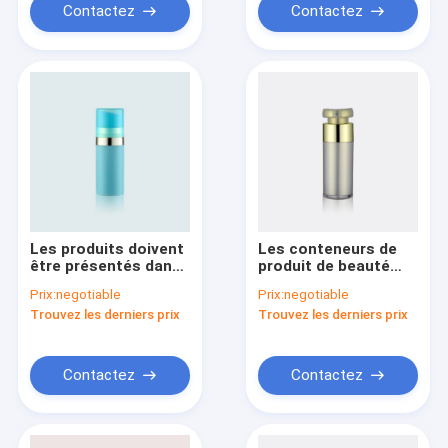
Contactez
Contactez
Les produits doivent
Les conteneurs de
être présentés dans
produit de beauté
une quantité
pour des
Prix:
negotiable
Prix:
negotiable
suffisante pour que
cosmétiques pompe
Trouvez les derniers prix
Trouvez les derniers prix
le produit puisse être
en plastique de
utilisé correctement.
15/30/50 ml met
GR221A/B/C/D en
bouteille
Contactez
Contactez