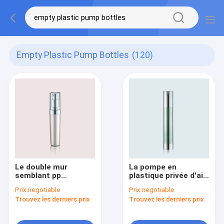
Empty Plastic Pump Bottles
(120)
Le double mur
La pompe en
semblant pp
plastique privée d'air
intérieurs vident les
met le cylindre en
Prix:
negotiable
Prix:
negotiable
bouteilles en
bouteille forment
Trouvez les derniers prix
Trouvez les derniers prix
plastique GR206A de
GR203C vide
pompe