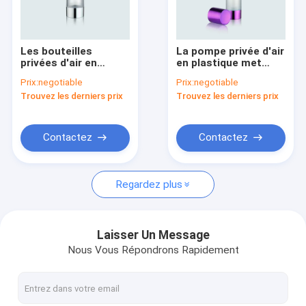
Visite d'usine
Contrôle de qualité
Les bouteilles
La pompe privée d'air
privées d'air en
en plastique met
Contactez-nous
plastique de pompe
GR202F en bouteille
Prix:
negotiable
Prix:
negotiable
pulvérisent GR202H
80/100/120ml
Trouvez les derniers prix
Trouvez les derniers prix
COMME bouteille
Demandez une citation
Company News
Contactez
Contactez
Regardez plus
Rouge à lèvres vide
bouteilles privées d'air de pompe
Laisser Un Message
Nous Vous Répondrons Rapidement
Pots cosmétiques en plastique
pulvérisateur à pompe à parfum