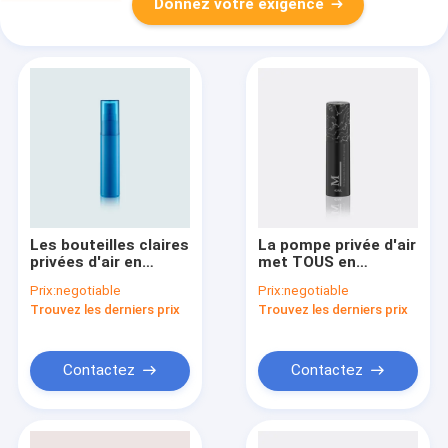
Donnez votre exigence
Les bouteilles claires
La pompe privée d'air
privées d'air en
met TOUS en
plastique de pompe
bouteille dans l'ACP
Prix:
negotiable
Prix:
negotiable
colorent les
de PP/PP facile à
Trouvez les derniers prix
Trouvez les derniers prix
bouteilles
Recyle 40ML 50ML
cosmétiques faites
60ML GR502A/B
sur commande
GR501A/B
Contactez
Contactez