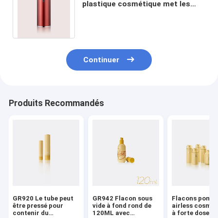
plastique cosmétique met les
conteneurs en bouteille GR219A
écologique 30/50ML
Continuer
Produits Recommandés
GR920 Le tube peut
GR942 Flacon sous
Flacons pomp
être pressé pour
vide à fond rond de
airless cosmét
contenir du
120ML avec
à forte dose a