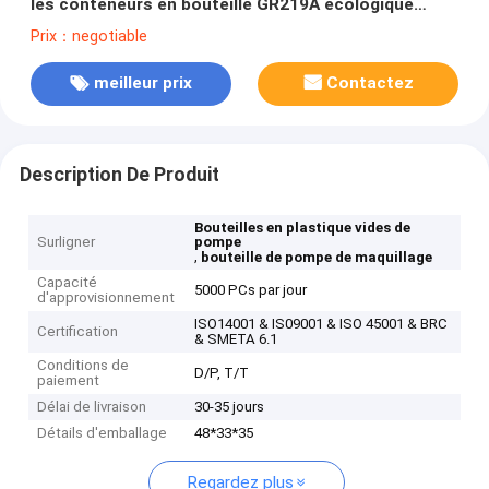
les conteneurs en bouteille GR219A écologique
30/50ML
Prix：negotiable
meilleur prix
Contactez
Description De Produit
Bouteilles en plastique vides de
Surligner
pompe
,
bouteille de pompe de maquillage
Capacité
5000 PCs par jour
d'approvisionnement
ISO14001 & IS09001 & ISO 45001 & BRC
Certification
& SMETA 6.1
Conditions de
D/P, T/T
paiement
Délai de livraison
30-35 jours
Détails d'emballage
48*33*35
Regardez plus