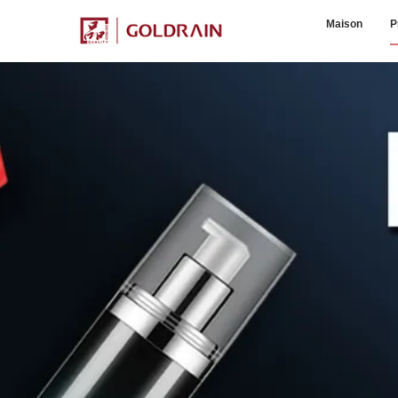
Maison
P