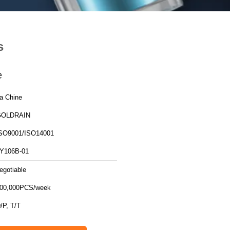
s
e
a Chine
GOLDRAIN
SO9001/ISO14001
Y106B-01
egotiable
00,000PCS/week
/P, T/T