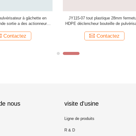
 tout plastique 28mm fermeture
pistolet à pulvérisation de pompe 
ncheur bouteille de pulvérisation
accumulation de pression, puissa
buse CRC
explosive JY118
Contactez
Contactez
 de nous
visite d'usine
Ligne de produits
R & D