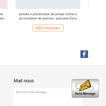
incline à
Retour à 360° Mini pulvérisateur à déclencheur
Fermeture 
nte force
à haute puissance JY106A-07
Contactez
Mail nous