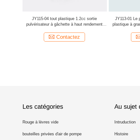
sortie
JY113-01 Le pulvérisateur à gâchette en
JY115-07
rendement
plastique à grande sortie a des actionneurs
HDPE décle
 produits
CRC et un tube à distance pour la sélection
Contactez
Les catégories
Au sujet
Rouge à lèvres vide
Intruduction
bouteilles privées d'air de pompe
Histoire