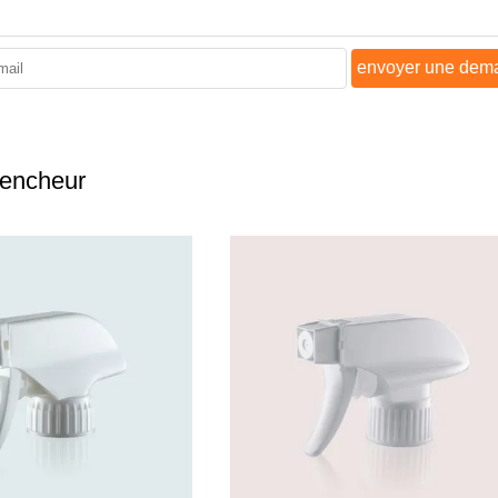
envoyer une dem
lencheur