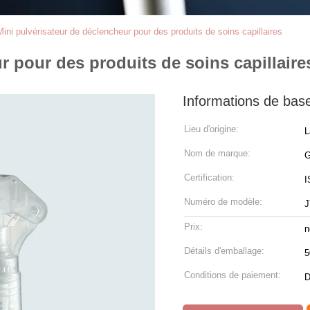
Mini pulvérisateur de déclencheur pour des produits de soins capillaires
r pour des produits de soins capillaire
Informations de bas
Lieu d'origine:
L
Nom de marque:
Certification:
I
Numéro de modèle:
J
Prix:
n
Détails d'emballage:
5
Conditions de paiement:
D