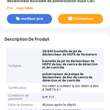
déclencheur bouteille de pulvérisation buse CRC
Prix：negotiable
meilleur prix
Contactez
Description De Produit
28/400 bouteille de jet de
déclencheur de HDPE de fermeture
,
bouteille de jet de déclencheur de
HDPE de bec de centre de détection
Surligner
et de contrôle
,
pulvérisateur de pompe de
déclencheur de bec de centre de
détection et de contrôle
ISO14001 & IS09001 & ISO 45001 & BRC
Certification
& SMETA 6.1
Conditions de
D/P, T/T
paiement
Délai de livraison
40 jours après le dépôt