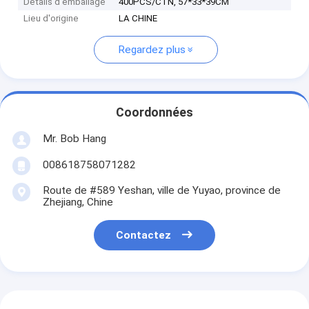
Détails d'emballage
400PCS/CTN, 57*33*39CM
Lieu d'origine
LA CHINE
Regardez plus
Coordonnées
Mr. Bob Hang
008618758071282
Route de #589 Yeshan, ville de Yuyao, province de
Zhejiang, Chine
Contactez