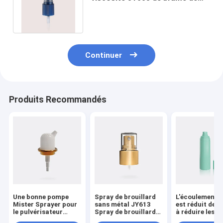
pulvérisateur fin en plastique de
brume
Continuer
Produits Recommandés
Une bonne pompe
Spray de brouillard
L'écoulement d
Mister Sprayer pour
sans métal JY613
est réduit de 
le pulvérisateur
Spray de brouillard
à réduire les
nasal JY612
fin de printemps
émissions de g