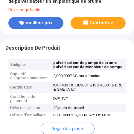
de pulvérisateur fin en plastique de brume
Prix：negotiable
meilleur prix
Contactez
Description De Produit
,
pulvérisateur de pompe de brume
Surligner
pulvérisateur de Monsieur de pompe
Capacité
3,000,000PCS par semaine
d'approvisionnement
ISO14001 & IS09001 & ISO 45001 & BRC
Certification
& SMETA 6.1
Conditions de
D/P, T/T
paiement
Délai de livraison
30 jours de travail
Détails d'emballage
800-1000PCS/CTN, 57*33*39CM
Regardez plus