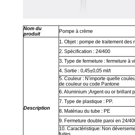
Nom du
Pompe à crème
produit
1. Objet : pompe de traitement des r
2. Spécification : 24/400
3. Type de fermeture : fermeture à v
4. Sortie : 0,45
±
0,05 ml/t
5. Couleur : N'importe quelle coule
de couleur ou code Pantone
6. Aluminium ;Argent ou or brillant
7. Type de plastique : PP.
Description
8. Matériau du tube : PE
9. Fermeture double paroi en 24/40
10. Caractéristique: Non déverseme
fuites