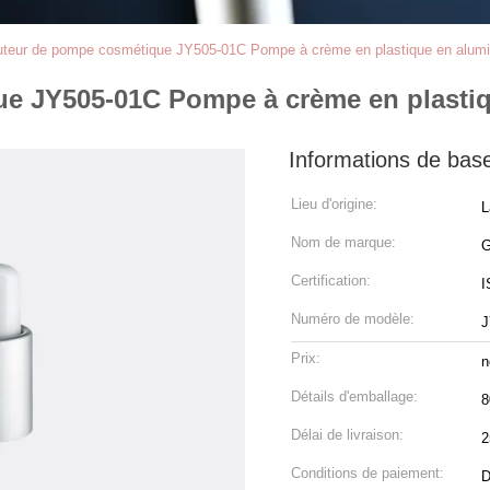
buteur de pompe cosmétique JY505-01C Pompe à crème en plastique en alum
ue JY505-01C Pompe à crème en plasti
Informations de bas
Lieu d'origine:
L
Nom de marque:
Certification:
I
Numéro de modèle:
J
Prix:
n
Détails d'emballage:
8
Délai de livraison:
2
Conditions de paiement:
D