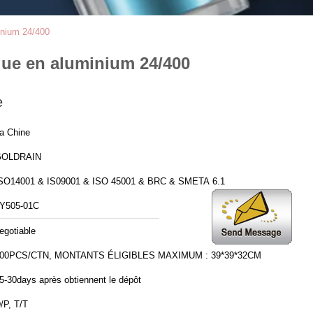
inium 24/400
que en aluminium 24/400
e
a Chine
GOLDRAIN
SO14001 & IS09001 & ISO 45001 & BRC & SMETA 6.1
Y505-01C
egotiable
00PCS/CTN, MONTANTS ÉLIGIBLES MAXIMUM : 39*39*32CM
5-30days après obtiennent le dépôt
/P, T/T