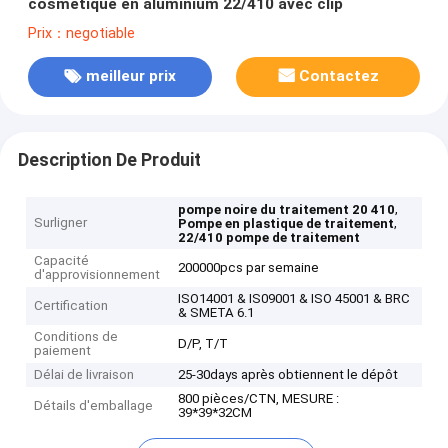
cosmétique en aluminium 22/410 avec clip
Prix：negotiable
meilleur prix
Contactez
Description De Produit
,
pompe noire du traitement 20 410
Surligner
,
Pompe en plastique de traitement
22/410 pompe de traitement
Capacité
200000pcs par semaine
d'approvisionnement
ISO14001 & IS09001 & ISO 45001 & BRC
Certification
& SMETA 6.1
Conditions de
D/P, T/T
paiement
Délai de livraison
25-30days après obtiennent le dépôt
800 pièces/CTN, MESURE :
Détails d'emballage
39*39*32CM