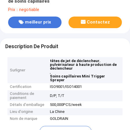
de soins capillaires
Prix：negotiable
meilleur prix
Contactez
Description De Produit
,
têtes de jet de déclencheur
pulvérisateur à haute production de
déclencheur
Surligner
,
Soins capillaires Mini Trigger
Sprayer
Certification
ISO9001/ISO14001
Conditions de
D/P, T/T
paiement
Détails d'emballage
500,000PCS/week
Lieu d'origine
La Chine
Nom de marque
GOLDRAIN