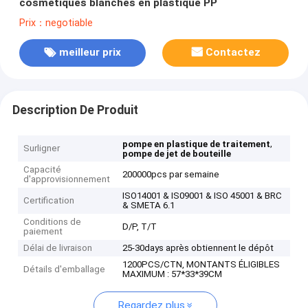
cosmétiques blanches en plastique PP
Prix：negotiable
meilleur prix
Contactez
Description De Produit
,
pompe en plastique de traitement
Surligner
pompe de jet de bouteille
Capacité
200000pcs par semaine
d'approvisionnement
ISO14001 & IS09001 & ISO 45001 & BRC
Certification
& SMETA 6.1
Conditions de
D/P, T/T
paiement
Délai de livraison
25-30days après obtiennent le dépôt
1200PCS/CTN, MONTANTS ÉLIGIBLES
Détails d'emballage
MAXIMUM : 57*33*39CM
Regardez plus