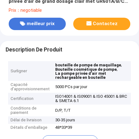
privée d'air de grand dosage clair met GR601A/B/C
en bouteille
Prix：negotiable
meilleur prix
Contactez
Description De Produit
,
bouteille de pompe de maquillage
,
Bouteille cosmétique de pompe
Surligner
La pompe privée d'air met
rechargeable en bouteille
Capacité
5000 PCs par jour
d'approvisionnement
ISO14001 & IS09001 & ISO 45001 & BRC
Certification
& SMETA 6.1
Conditions de
D/P, T/T
paiement
Délai de livraison
30-35 jours
Détails d'emballage
48*33*39