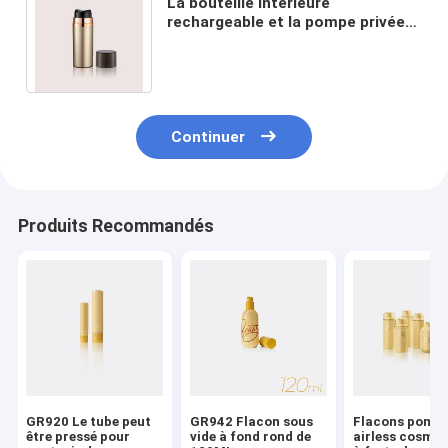
La bouteille intérieure
rechargeable et la pompe privée
d'air de grand dosage clair met
GR601A/B/C en bouteille
Continuer
Produits Recommandés
GR920 Le tube peut
GR942 Flacon sous
Flacons pomp
être pressé pour
vide à fond rond de
airless cosmét