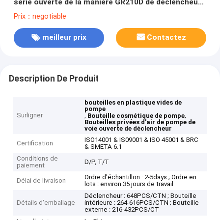
série ouverte de la manière GR210D de déclencheur
unique et innovateur
Prix：negotiable
meilleur prix
Contactez
Description De Produit
bouteilles en plastique vides de
pompe
Surligner
,
,
Bouteille cosmétique de pompe
Bouteilles privées d'air de pompe de
voie ouverte de déclencheur
ISO14001 & IS09001 & ISO 45001 & BRC
Certification
& SMETA 6.1
Conditions de
D/P, T/T
paiement
Ordre d'échantillon : 2-5days ; Ordre en
Délai de livraison
lots : environ 35 jours de travail
Déclencheur : 648PCS/CTN ; Bouteille
Détails d'emballage
intérieure : 264-616PCS/CTN ; Bouteille
externe : 216-432PCS/CT