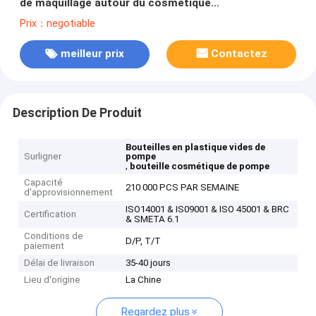
de maquillage autour du cosmétique
5ML/8ML/10ML/15ML vide met GR106A/B/C/D en
Prix：negotiable
bouteille
meilleur prix
Contactez
Description De Produit
Bouteilles en plastique vides de
Surligner
pompe
,
bouteille cosmétique de pompe
Capacité
210 000 PCS PAR SEMAINE
d'approvisionnement
ISO14001 & IS09001 & ISO 45001 & BRC
Certification
& SMETA 6.1
Conditions de
D/P, T/T
paiement
Délai de livraison
35-40 jours
Lieu d'origine
La Chine
Regardez plus