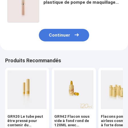
plastique de pompe de maquillage
autour du cosmétique
5ML/8ML/10ML/15ML vide met
GR106A/B/C/D en bouteille
Continuer
Produits Recommandés
GR920 Le tube peut
GR942 Flacon sous
Flacons pomp
être pressé pour
vide à fond rond de
airless cosmét
contenir du
120ML avec
à forte dose a