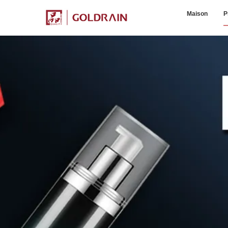
Maison
P