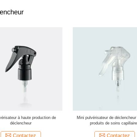
lencheur
 tout plastique 28mm fermeture
pistolet à pulvérisation de pompe 
ncheur bouteille de pulvérisation
accumulation de pression, puissa
buse CRC
explosive JY118
Contactez
Contactez