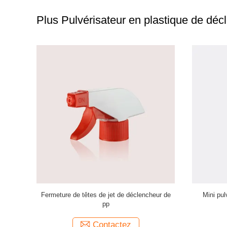
Plus Pulvérisateur en plastique de déc
sortie
JY113-01 Le pulvérisateur à gâchette en
JY115-07
rendement
plastique à grande sortie a des actionneurs
HDPE décle
 produits
CRC et un tube à distance pour la sélection
Contactez