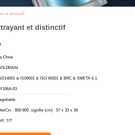
t et distinctif
rayant et distinctif
e
a Chine
GOLDRAIN
SO14001 & IS09001 & ISO 45001 & BRC & SMETA 6.1
Y106A-03
egotiable
té/Ctn : 800-900, signifie (cm) : 57 x 33 x 39
/P, T/T