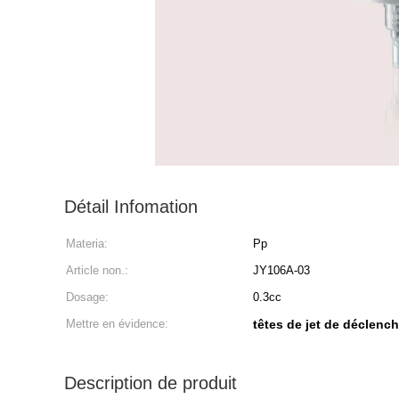
Détail Infomation
Materia:
Pp
Article non.:
JY106A-03
Dosage:
0.3cc
Mettre en évidence:
têtes de jet de déclenc
Description de produit