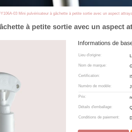
JY106A-03 Mini pulvérisateur à gâchette à petite sortie avec un aspect attrayan
chette à petite sortie avec un aspect att
Informations de bas
Lieu d'origine:
L
Nom de marque:
Certification:
I
Numéro de modèle:
J
Prix:
n
Détails d'emballage:
Q
Conditions de paiement:
D